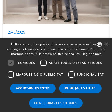
26/6/2025
Arcalís 2025: cartell de luxe amb
×
Utilitzarem cookies pròpies i de tercers per a personalitzar el
40 pilots inscrits
contingut i els anuncis, i per a analitzar el nostre trànsit. Per a més
informació consulti la nostra política de cookies.
Llegir-ne més
CATALAN
TÈCNIQUES
ANALÍTIQUES O ESTADÍSTIQUES
SPANISH
MÀRQUETING O PUBLICITAT
FUNCIONALITAT
FRENCH
1
2
3
ENGLISH
REBUTJA-LES TOTES
ACCEPTAR-LES TOTES
CONFIGURAR LES COOKIES
Fes-te soci ARA en línia!