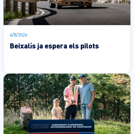
4/8/2026
Beixalís ja espera els pilots