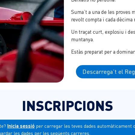
Suma’t a una de les proves 
revolt compta i cada dècima 
Un traçat curt, explosiu i de
muntanya.
Estàs preparat per a dominar 
Descarrega't el Re
INSCRIPCIONS
te?
Inicia sessió
per carregar les teves dades automàticament o 
uardar les dades per les següents carreres.