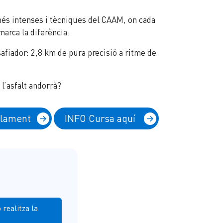
més intenses i tècniques del CAAM, on cada
marca la diferència.
safiador: 2,8 km de pura precisió a ritme de
l’asfalt andorrà?
glament
INFO Cursa aquí
realitza la