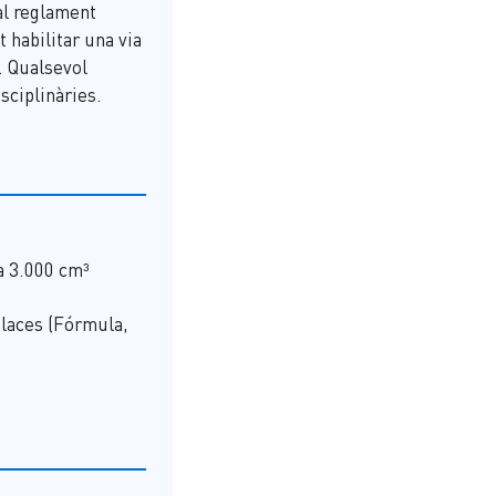
al reglament
 habilitar una via
a. Qualsevol
sciplinàries.
a 3.000 cm³
laces (Fórmula,