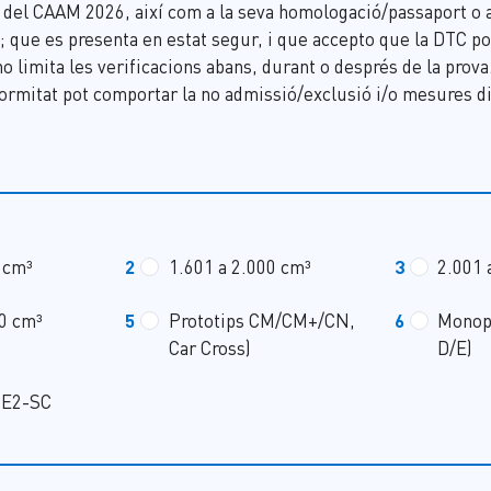
del CAAM 2026, així com a la seva homologació/passaport o 
; que es presenta en estat segur, i que accepto que la DTC pot
no limita les verificacions abans, durant o després de la prov
formitat pot comportar la no admissió/exclusió i/o mesures di
 cm³
2
1.601 a 2.000 cm³
3
2.001 
0 cm³
5
Prototips CM/CM+/CN,
6
Monop
Car Cross)
D/E)
 E2-SC