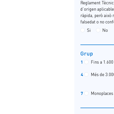
Reglament Tècnic 
d’origen aplicable
ràpida, però això 
falsedat o no con
Si
No
Grup
1
Fins a 1.600
4
Més de 3.00
7
Monoplaces