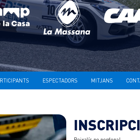
RTICIPANTS
ESPECTADORS
MITJANS
CONT
INSCRIPC
Beixalís no perdona!