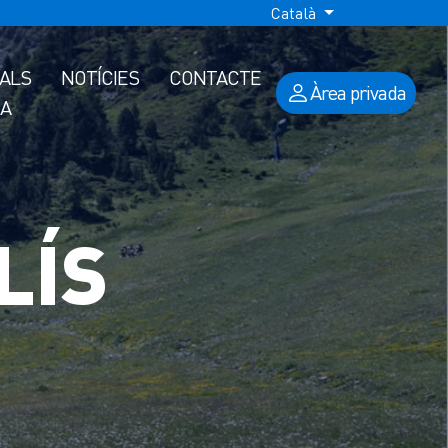
Català
IALS
NOTÍCIES
CONTACTE
Àrea privada
A
LÍS