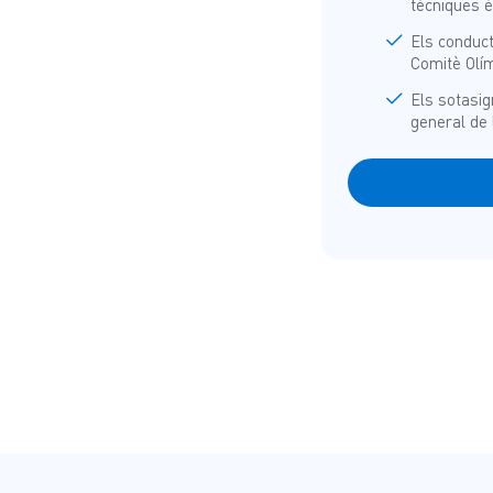
tècniques é
Els conduc
Comitè Olím
Els sotasig
general de 