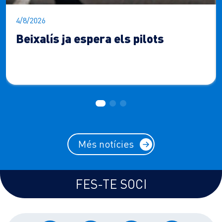
4/8/2026
Beixalís ja espera els pilots
Més notícies
FES-TE SOCI