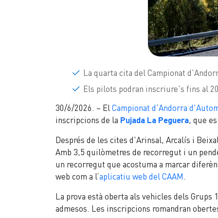
La quarta cita del Campionat d'Andorr
Els pilots podran inscriure's fins al
30/6/2026. – El
Campionat d'Andorra d'Auto
inscripcions de la
Pujada La Peguera
, que es
Després de les cites d'Arinsal, Arcalís i Bei
Amb 3,5 quilòmetres de recorregut i un pendent
un recorregut que acostuma a marcar diferènc
web com a l’
aplicatiu web del CAAM
.
La prova està oberta als vehicles dels Grups 
admesos. Les inscripcions romandran obertes fi