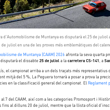
a d'Automobilisme de Muntanya es disputarà el 25 de juliol a
 20 de juliol en una de les proves més emblemàtiques del cale
mobilisme de Muntanya (CAAM) 2026
afronta la seva quarta p
 disputarà el dissabte
25 de juliol
a la
carretera CS-141
, a
San
xalís, el campionat arriba a un dels traçats més representati
 mitjà del 5 %, La Peguera tornarà a posar a prova la precisió,
ies en la classificació general del campionat. El
Reglament p
1 al 7 del CAAM, així com a les categories Promosport i Hist
ns al dilluns 20 de juliol, mentre que la llista oficial d'insc