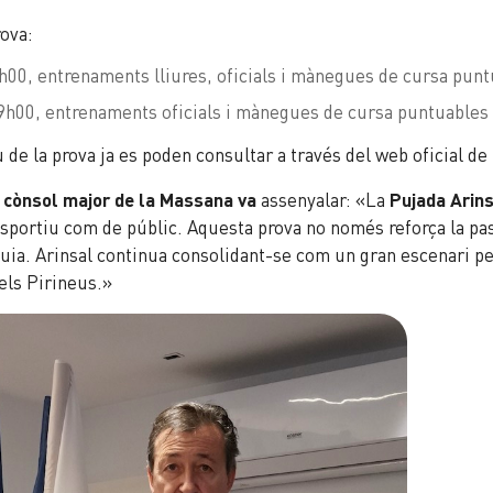
rova:
 9h00, entrenaments lliures, oficials i mànegues de cursa pun
s 9h00, entrenaments oficials i mànegues de cursa puntuables
u de la prova ja es poden consultar a través del web oficial de
, cònsol major de la Massana va
assenyalar: «La
Pujada Arin
 esportiu com de públic. Aquesta prova no només reforça la pa
òquia. Arinsal continua consolidant-se com un gran escenari per
dels Pirineus.»