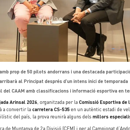
mb prop de 50 pilots andorrans i una destacada participació
arribarà al Principat després d’un intens inici de temporada
tal del CAAM amb classificacions i informació esportiva en t
jada Arinsal 2026
, organitzada per la
Comissió Esportiva de 
à a convertir la
carretera CS-535
en un autèntic estadi de vel
ístic del país, la prova reunirà alguns dels
millors especial
nça de Muntanya de 2a Divisió (CFM) i per al Campionat d’A