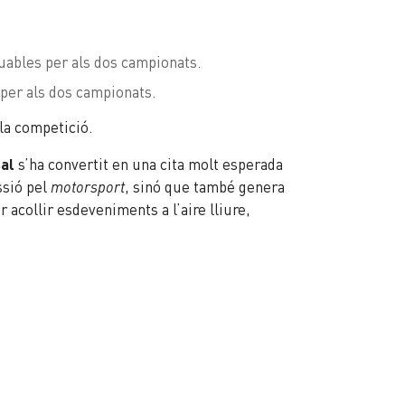
tuables per als dos campionats.
 per als dos campionats.
 la competició.
sal
s’ha convertit en una cita molt esperada
ssió pel
motorsport
, sinó que també genera
 acollir esdeveniments a l’aire lliure,