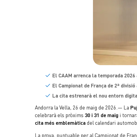
El CAAM arrenca la temporada 2026 a
El Campionat de França de 2ª divisió 
La cita estrenarà el nou entorn digi
Andorra la Vella, 26 de maig de 2026.— La
Pu
celebrarà els pròxims
30 i 31 de maig
i tornar
cita més emblemàtica
del calendari automobil
La prova, puntuable per al Campionat de Fra