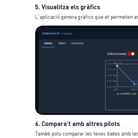
5. Visualitza els gràfics
L'aplicació genera gràfics que et permeten an
6. Compara't amb altres pilots
També pots comparar les teves dades amb les d