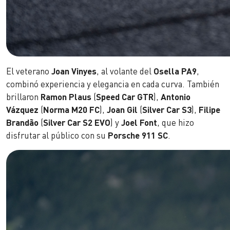
El veterano
Joan Vinyes
, al volante del
Osella PA9
,
combinó experiencia y elegancia en cada curva. También
brillaron
Ramon Plaus
(
Speed Car GTR
),
Antonio
Vázquez
(
Norma M20 FC
),
Joan Gil
(
Silver Car S3
),
Filipe
Brandão
(
Silver Car S2 EVO
) y
Joel Font
, que hizo
disfrutar al público con su
Porsche 911 SC
.