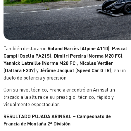
También destacaron
Roland Garcès
(
Alpine A110
),
Pascal
Campi
(
Osella PA21S
),
Dimitri Pereira
(
Norma M20 FC
),
Yannick Latreille
(
Norma M20 FC
),
Nicolas Verdier
(
Dallara F307
) y
Jérôme Jacquot
(
Speed Car GTR
), en un
duelo de potencia y precisión.
Con su nivel técnico, Francia encontró en Arinsal un
trazado a la altura de su prestigio: técnico, rápido y
visualmente espectacular.
RESULTADO PUJADA ARINSAL – Campeonato de
Francia de Montaña 2ª División