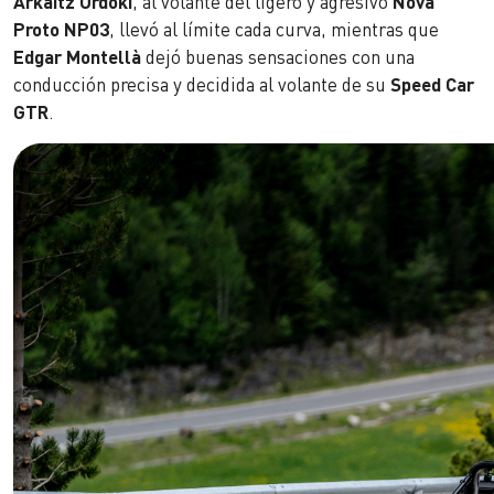
Arkaitz Ordoki
, al volante del ligero y agresivo
Nova
Proto NP03
, llevó al límite cada curva, mientras que
Edgar Montellà
dejó buenas sensaciones con una
conducción precisa y decidida al volante de su
Speed Car
GTR
.