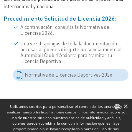
internacional y nacional.
Procedimiento Solicitud de Licencia 2026:
A continuación, consulta la Normativa de
Licencias 2026.
Una vez dispongas de toda la documentación
necesaria, puedes dirigirte presencialmente al
Automòbil Club d’Andorra para tramitar tu
Licencia Deportiva.
Normativa de Licencias Deportivas 2026
×
Utilizamos cookies para personalizar el contenido, los anuncios y
analizar nuestro tráfico. También compartimos información sobre su
uso de nuestro sitio con nuestros socios de publicidad y análisis,
CATALAN
quienes pueden combinarla con otra información que les haya
proporcionado o que hayan recopilado a partir del uso de sus
SPANISH