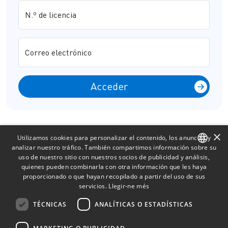
N.º de licencia
Correo electrónico
Acceder
×
Utilizamos cookies para personalizar el contenido, los anuncios y
analizar nuestro tráfico. También compartimos información sobre su
uso de nuestro sitio con nuestros socios de publicidad y análisis,
CATALAN
quienes pueden combinarla con otra información que les haya
proporcionado o que hayan recopilado a partir del uso de sus
SPANISH
servicios.
Llegir-ne més
FRENCH
TÉCNICAS
ANALÍTICAS O ESTADÍSTICAS
ENGLISH