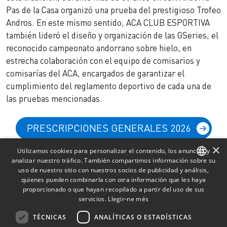
Pas de la Casa organizó una prueba del prestigioso Trofeo
Andros. En este mismo sentido, ACA CLUB ESPORTIVA
también lideró el diseño y organización de las GSeries, el
reconocido campeonato andorrano sobre hielo, en
estrecha colaboración con el equipo de comisarios y
comisarías del ACA, encargados de garantizar el
cumplimiento del reglamento deportivo de cada una de
las pruebas mencionadas.
PRESCRIPCIONES GENERALES 2026
×
Utilizamos cookies para personalizar el contenido, los anuncios y
analizar nuestro tráfico. También compartimos información sobre su
uso de nuestro sitio con nuestros socios de publicidad y análisis,
CATALAN
quienes pueden combinarla con otra información que les haya
proporcionado o que hayan recopilado a partir del uso de sus
SPANISH
servicios.
Llegir-ne més
FRENCH
TÉCNICAS
ANALÍTICAS O ESTADÍSTICAS