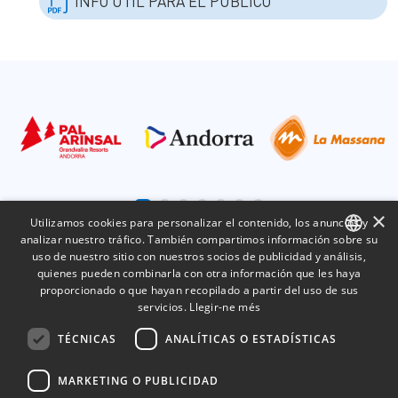
INFO ÚTIL PARA EL PÚBLICO
×
Utilizamos cookies para personalizar el contenido, los anuncios y
analizar nuestro tráfico. También compartimos información sobre su
uso de nuestro sitio con nuestros socios de publicidad y análisis,
CATALAN
quienes pueden combinarla con otra información que les haya
proporcionado o que hayan recopilado a partir del uso de sus
SPANISH
servicios.
Llegir-ne més
FRENCH
TÉCNICAS
ANALÍTICAS O ESTADÍSTICAS
ENGLISH
MARKETING O PUBLICIDAD