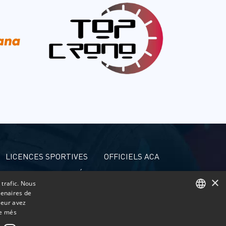
LICENCES SPORTIVES
OFFICIELS ACA
ACCRÉDITATIONS DE PRESSE
×
 trafic. Nous
tenaires de
leur avez
CATALAN
ne més