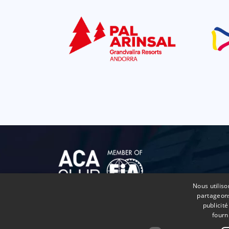
Nous utiliso
partageons
publicit
fourn