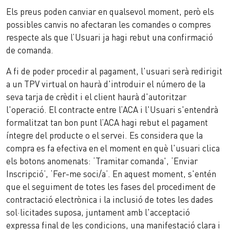
Els preus poden canviar en qualsevol moment, però els
possibles canvis no afectaran les comandes o compres
respecte als que l’Usuari ja hagi rebut una confirmació
de comanda.
A fi de poder procedir al pagament, l'usuari serà redirigit
a un TPV virtual on haurà d'introduir el número de la
seva tarja de crèdit i el client haurà d'autoritzar
l'operació. El contracte entre l’ACA i l'Usuari s'entendrà
formalitzat tan bon punt l’ACA hagi rebut el pagament
íntegre del producte o el servei. Es considera que la
compra es fa efectiva en el moment en què l'usuari clica
els botons anomenats: ‘Tramitar comanda', ‘Enviar
Inscripció’, ‘Fer-me soci/a’. En aquest moment, s'entén
que el seguiment de totes les fases del procediment de
contractació electrònica i la inclusió de totes les dades
sol·licitades suposa, juntament amb l'acceptació
expressa final de les condicions, una manifestació clara i