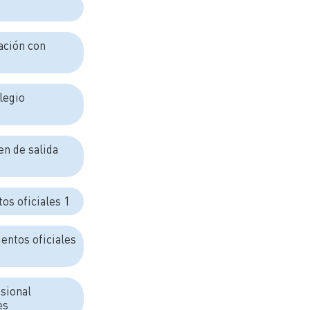
ación con
legio
en de salida
tos oficiales 1
entos oficiales
isional
les