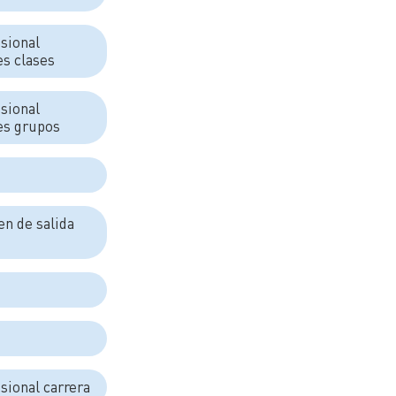
isional
es clases
isional
es grupos
en de salida
isional carrera