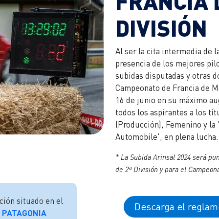
FRANCIA 
DIVISIÓN
Al ser la cita intermedia de 
presencia de los mejores pil
subidas disputadas y otras d
Campeonato de Francia de Mon
16 de junio en su máximo aug
todos los aspirantes a los tít
(Producción), Femenino y la 
Automobile', en plena lucha.
* La Subida Arinsal 2024 será p
de 2ª División y para el Campe
ión situado en el
Descarga el reglam
 PATAGONIA