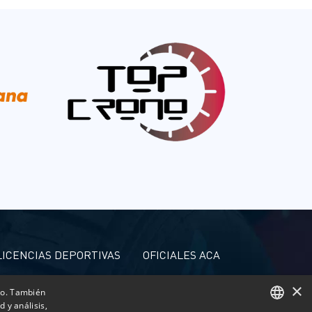
LICENCIAS DEPORTIVAS
OFICIALES ACA
ACREDITACIONES PRENSA
×
ico. También
 y análisis,