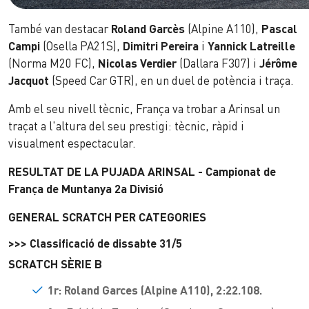
També van destacar
Roland Garcès
(Alpine A110),
Pascal
Campi
(Osella PA21S),
Dimitri Pereira
i
Yannick Latreille
(Norma M20 FC),
Nicolas Verdier
(Dallara F307) i
Jérôme
Jacquot
(Speed Car GTR), en un duel de potència i traça.
Amb el seu nivell tècnic, França va trobar a Arinsal un
traçat a l'altura del seu prestigi: tècnic, ràpid i
visualment espectacular.
RESULTAT DE LA PUJADA ARINSAL -
Campionat
de
França de Muntanya 2a Divisió
GENERAL SCRATCH PER CATEGORIES
>>> Classificació de dissabte 31/5
SCRATCH SÈRIE B
1r: Roland Garces
(Alpine A110), 2:22.108.