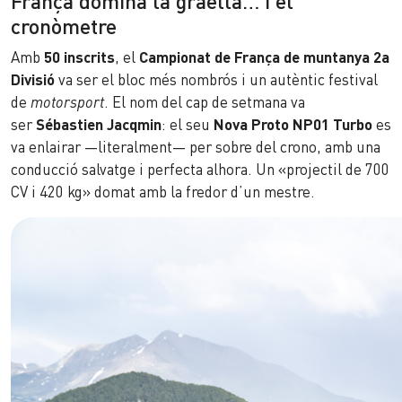
França domina la graella… i el
cronòmetre
Amb
50 inscrits
, el
Campionat de França de muntanya 2a
Divisió
va ser el bloc més nombrós i un autèntic festival
de
motorsport
. El nom del cap de setmana va
ser
Sébastien Jacqmin
: el seu
Nova Proto NP01 Turbo
es
va enlairar —literalment— per sobre del crono, amb una
conducció salvatge i perfecta alhora. Un «projectil de 700
CV i 420 kg» domat amb la fredor d’un mestre.