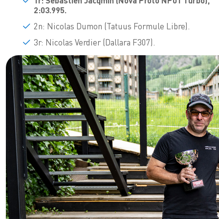
1r: Sébastien Jacqmin (
Nova Proto NP01 Turbo),
2:03.995.
2n: Nicolas Dumon (Tatuus Formule Libre).
3r: Nicolas Verdier (Dallara F307).