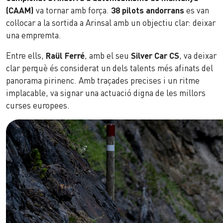
(CAAM)
va tornar amb força.
38 pilots andorrans
es van
col·locar a la sortida a Arinsal amb un objectiu clar: deixar
una empremta.
Entre ells,
Raül Ferré
, amb el seu
Silver Car CS
, va deixar
clar perquè és considerat un dels talents més afinats del
panorama pirinenc. Amb traçades precises i un ritme
implacable, va signar una actuació digna de les millors
curses europees.