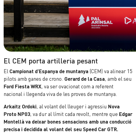
El CEM porta artilleria pesant
El
Campionat d’Espanya de muntanya
(CEM) va alinear 15
pilots amb ganes de crono.
Gerard de la Casa
, amb el seu
Ford Fiesta WRX
, va ser ovacionat com a referent
nacional i llegenda viva de les proves de muntanya.
Arkaitz Ordoki
, al volant del lleuger i agressiu
Nova
Proto NP03
, va dur al límit cada revolt, mentre que
Edgar
Montellà
va deixar bones sensacions amb una conducció
precisa i decidida al volant del seu
Speed Car GTR.