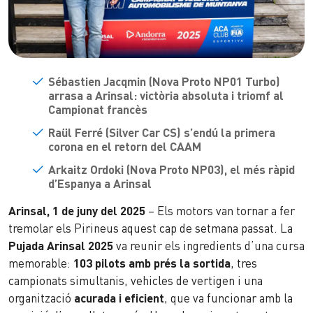
Sébastien Jacqmin
(
Nova Proto NP01 Turbo
)
arrasa a Arinsal: victòria absoluta i triomf al
Campionat francès
Raül Ferré (Silver Car CS) s’endú la primera
corona en el retorn del CAAM
Arkaitz Ordoki (Nova Proto NP03), el més ràpid
d’Espanya a Arinsal
Arinsal, 1 de juny del 2025
– Els motors van tornar a fer
tremolar els Pirineus aquest cap de setmana passat. La
Pujada Arinsal 2025
va reunir els ingredients d’una cursa
memorable:
103 pilots
amb prés la sortida
, tres
campionats simultanis, vehicles de vertigen i una
organització
acurada i eficient
, que va funcionar amb la