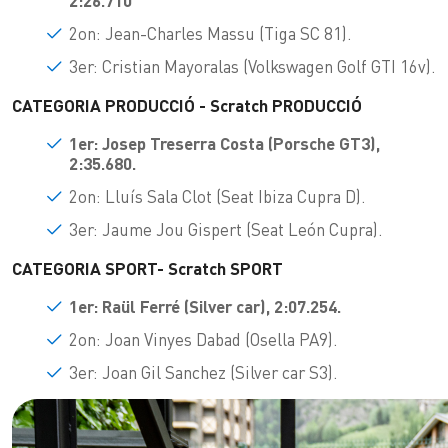
2:26.710
2on: Jean-Charles Massu (Tiga SC 81).
3er: Cristian Mayoralas (Volkswagen Golf GTI 16v).
CATEGORIA PRODUCCIÓ - Scratch PRODUCCIÓ
1er: Josep Treserra Costa (Porsche GT3),
2:35.680.
2on: Lluís Sala Clot (Seat Ibiza Cupra D).
3er: Jaume Jou Gispert (Seat León Cupra).
CATEGORIA SPORT- Scratch SPORT
1er: Raül Ferré (Silver car), 2:07.254.
2on: Joan Vinyes Dabad (Osella PA9).
3er: Joan Gil Sanchez (Silver car S3).