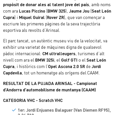
propòsit de donar ales al talent jove del país
, amb noms
com ara
Lucas Piccino
(
BMW 325
),
Jaume Jou
(
Seat León
Cupra
) i
Miquel Guiral
(
Rover ZR
), que van començar a
escriure les primeres pàgines de la seva trajectòria
esportiva als revolts d’Arinsal.
El parc tancat, un autèntic museu viu de la velocitat, va
exhibir una varietat de màquines digna de qualsevol
pàdoc internacional:
CM ultralleugers
, turismes d’alt
nivell com ara el
BMW 325i
, el
Golf GTI
o el
Seat León
Cupra
, i històrics com l’
Opel Ascona 2.0 SR
de
Jordi
Capdevila
, tot un homenatge als orígens del CAAM.
RESULTAT DE LA PUJADA ARINSAL -
Campionat
d’Andorra d’automobilisme de muntanya (CAAM)
CATEGORIA VHC - Scratch VHC
1er: Jordi Enjuanes Balaguer (Van Diemen RF95),