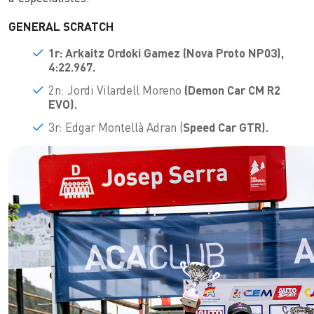
GENERAL SCRATCH
1r: Arkaitz Ordoki Gamez (Nova Proto NP03),
4:22.967.
2n: Jordi Vilardell Moreno
(Demon Car CM R2
EVO).
3r: Edgar Montellà Adran (
Speed Car GTR).