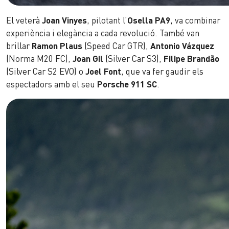
El veterà
Joan Vinyes
, pilotant l’
Osella PA9
, va combinar
experiència i elegància a cada revolució. També van
brillar
Ramon Plaus
(Speed Car GTR),
Antonio Vázquez
(Norma M20 FC),
Joan Gil
(Silver Car S3),
Filipe Brandão
(Silver Car S2 EVO) o
Joel Font
, que va fer gaudir els
espectadors amb el seu
Porsche 911 SC
.