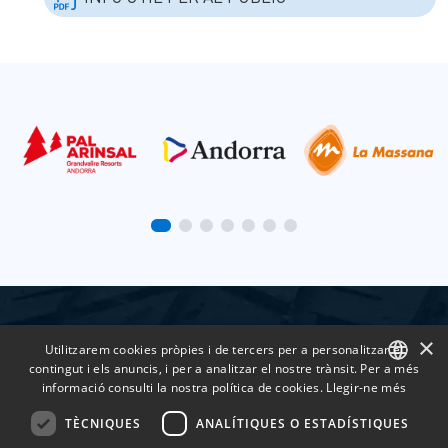
×
Utilitzarem cookies pròpies i de tercers per a personalitzar el
contingut i els anuncis, i per a analitzar el nostre trànsit. Per a més
informació consulti la nostra política de cookies.
Llegir-ne més
CATALAN
TÈCNIQUES
ANALÍTIQUES O ESTADÍSTIQUES
SPANISH