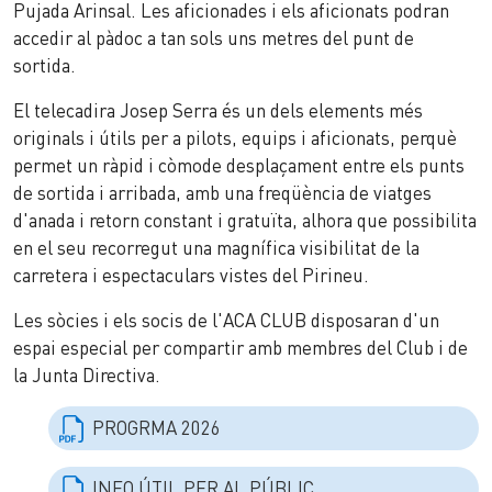
Pujada Arinsal. Les aficionades i els aficionats podran
accedir al pàdoc a tan sols uns metres del punt de
sortida.
El telecadira Josep Serra és un dels elements més
originals i útils per a pilots, equips i aficionats, perquè
permet un ràpid i còmode desplaçament entre els punts
de sortida i arribada, amb una freqüència de viatges
d'anada i retorn constant i gratuïta, alhora que possibilita
en el seu recorregut una magnífica visibilitat de la
carretera i espectaculars vistes del Pirineu.
Les sòcies i els socis de l'ACA CLUB disposaran d'un
espai especial per compartir amb membres del Club i de
la Junta Directiva.
PROGRMA 2026
INFO ÚTIL PER AL PÚBLIC