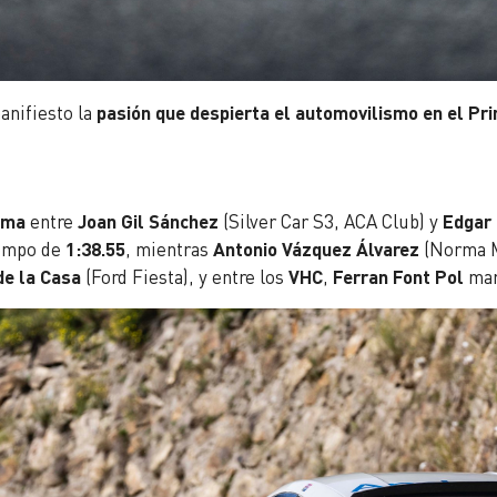
manifiesto la
pasión que despierta el automovilismo en el Pri
ima
entre
Joan Gil Sánchez
(Silver Car S3, ACA Club) y
Edgar
iempo de
1:38.55
, mientras
Antonio Vázquez Álvarez
(Norma M
de la Casa
(Ford Fiesta), y entre los
VHC
,
Ferran Font Pol
mar