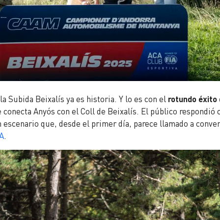
la Subida Beixalís ya es historia. Y lo es con el
rotundo éxito
e conecta Anyós con el Coll de Beixalís. El público respondi
 escenario que, desde el primer día, parece llamado a conver
A
.