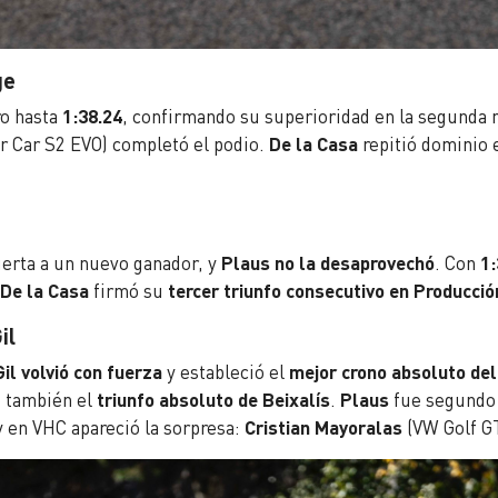
ge
ro hasta
1:38.24
, confirmando su superioridad en la segunda
er Car S2 EVO) completó el podio.
De la Casa
repitió dominio 
uerta a un nuevo ganador, y
Plaus no la desaprovechó
. Con
1:
De la Casa
firmó su
tercer triunfo consecutivo en Producció
il
Gil volvió con fuerza
y estableció el
mejor crono absoluto del
no también el
triunfo absoluto de Beixalís
.
Plaus
fue segundo
 y en VHC apareció la sorpresa:
Cristian Mayoralas
(VW Golf GT