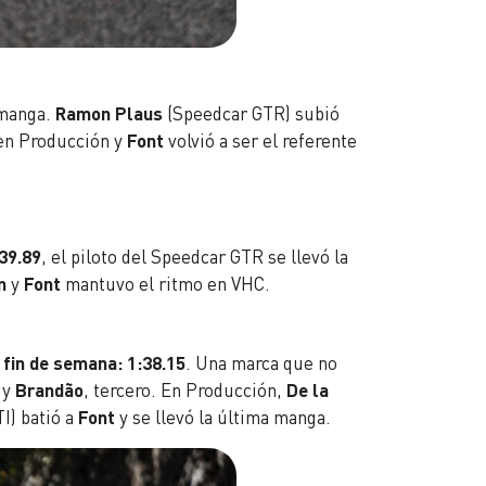
 manga.
Ramon Plaus
(Speedcar GTR) subió
en Producción y
Font
volvió a ser el referente
39.89
, el piloto del Speedcar GTR se llevó la
n
y
Font
mantuvo el ritmo en VHC.
 fin de semana: 1:38.15
. Una marca que no
 y
Brandão
, tercero. En Producción,
De la
I) batió a
Font
y se llevó la última manga.