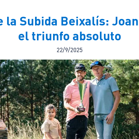
 la Subida Beixalís: Joa
el triunfo absoluto
22/9/2025