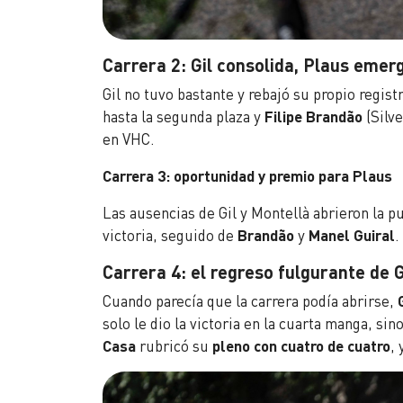
Carrera 2: Gil consolida, Plaus emer
Gil no tuvo bastante y rebajó su propio regist
hasta la segunda plaza y
Filipe Brandão
(Silv
en VHC.
Carrera 3: oportunidad y premio para Plaus
Las ausencias de Gil y Montellà abrieron la p
victoria, seguido de
Brandão
y
Manel Guiral
.
Carrera 4: el regreso fulgurante de G
Cuando parecía que la carrera podía abrirse,
solo le dio la victoria en la cuarta manga, si
Casa
rubricó su
pleno con cuatro de cuatro
,