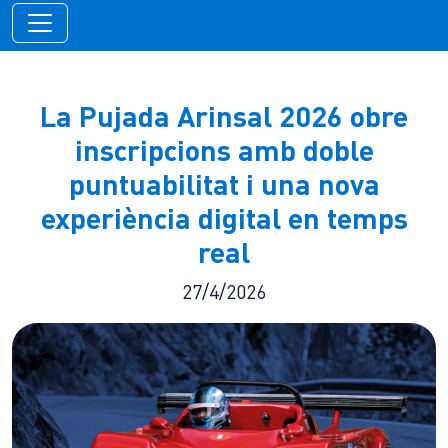
La Pujada Arinsal 2026 obre
inscripcions amb doble
puntuabilitat i una nova
experiència digital en temps
real
27/4/2026