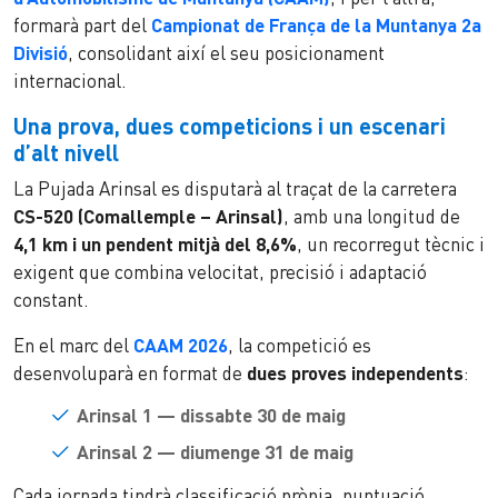
formarà part del
Campionat de França de la Muntanya 2a
Divisió
, consolidant així el seu posicionament
internacional.
Una prova, dues competicions i un escenari
d’alt nivell
La Pujada Arinsal es disputarà al traçat de la carretera
CS-520 (Comallemple – Arinsal)
, amb una longitud de
4,1 km i un pendent mitjà del 8,6%
, un recorregut tècnic i
exigent que combina velocitat, precisió i adaptació
constant.
En el marc del
CAAM 2026
, la competició es
desenvoluparà en format de
dues proves independents
:
Arinsal 1 — dissabte 30 de maig
Arinsal 2 — diumenge 31 de maig
Cada jornada tindrà classificació pròpia, puntuació