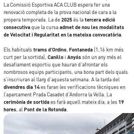
La Comissió Esportiva ACA CLUB espera fer una
renovació completa de la prova nacional de cara a la
propera temporada. La de
2025
és la
tercera edició
consecutiva
que la cursa
admet de nou les modalitats
de Velocitat i Regularitat en la mateixa convocatòria
.
Els habituals
trams d’Ordino
,
Fontaneda
(1,16 km més
curt per la sortida),
Canillo
i
Anyós
són un any més el
desafiament esportiu que hauran d’afrontar els
nombrosos equips participants, una bona part dels quals
s’inscriuran al llarg d’aquesta setmana. A la tarda del
divendres dia 14
es faran les verificacions tècniques en
l’aparcament Prada Casadet d’Andorra la Vella. La
cerimònia de sortida
es farà aquell mateix dia, a les
19
hores
, al
Pont de la Rotonda
.