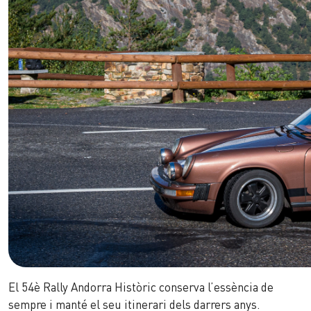
El 54è Rally Andorra Històric conserva l’essència de
sempre i manté el seu itinerari dels darrers anys.