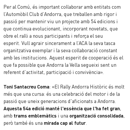
Per al Comú, és important col·laborar amb entitats com
l’Automòbil Club d’Andorra, que treballen amb rigor i
passió per mantenir viu un projecte amb 54 edicions i
que continua evolucionant, incorporant novetats, que
obre el ral·li a nous participants i reforça el seu
esperit. Vull agrair sincerament a l’ACA la seva tasca
organitzativa exemplar i la seva col·laboració constant
amb les institucions. Aquest esperit de cooperació és el
que fa possible que Andorra la Vella segueixi sent un
referent d’activitat, participació i convivència».
Toni Santacreu Coma
: «El Rally Andorra Històric és molt
més que una cursa: és una celebració del motor i de la
passió que uneix generacions d'aficionats a Andorra.
Aquesta 54a edició manté l'essència que l'ha fet gran
,
amb
trams emblemàtics
i una
organització consolidada
,
però també és una
mirada cap al futur
.