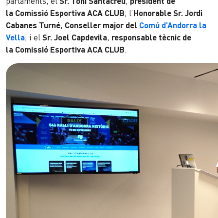
parlaments, el
Sr. Toni Santacreu
,
president de
la Comissió Esportiva ACA CLUB
; l’
Honorable Sr. Jordi
Cabanes Turné
,
Conseller major del
Comú d’Andorra la
Vella
; i el
Sr. Joel Capdevila
,
responsable tècnic de
la Comissió Esportiva ACA CLUB
.