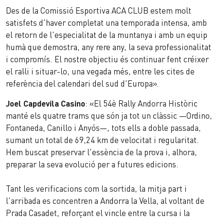
Des de la Comissió Esportiva ACA CLUB estem molt
satisfets d'haver completat una temporada intensa, amb
el retorn de l'especialitat de la muntanya i amb un equip
humà que demostra, any rere any, la seva professionalitat
i compromís. El nostre objectiu és continuar fent créixer
el ral·li i situar-lo, una vegada més, entre les cites de
referència del calendari del sud d'Europa».
Joel Capdevila Casino
: «El 54è Rally Andorra Històric
manté els quatre trams que són ja tot un clàssic —Ordino,
Fontaneda, Canillo i Anyós—, tots ells a doble passada,
sumant un total de 69,24 km de velocitat i regularitat.
Hem buscat preservar l'essència de la prova i, alhora,
preparar la seva evolució per a futures edicions.
Tant les verificacions com la sortida, la mitja part i
l'arribada es concentren a Andorra la Vella, al voltant de
Prada Casadet, reforçant el vincle entre la cursa i la