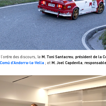
 l’ordre des discours, le
M. Toni Santacreu
,
président de la 
Comú d’Andorra-la-Vella
; et
M. Joel Capdevila
,
responsable