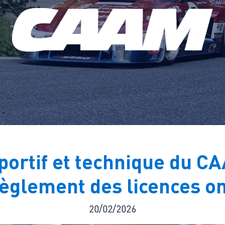
ortif et technique du C
èglement des licences on
20/02/2026