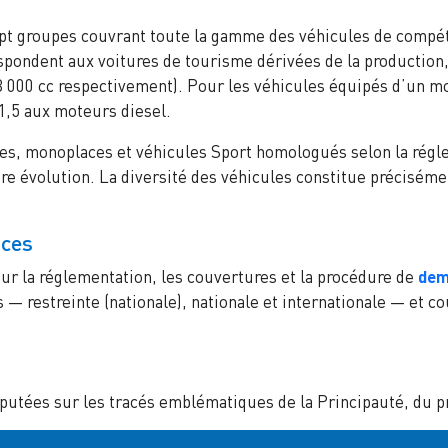
pt groupes couvrant toute la gamme des véhicules de compéti
pondent aux voitures de tourisme dérivées de la production, 
e 3 000 cc respectivement). Pour les véhicules équipés d’un m
1,5 aux moteurs diesel.
ypes, monoplaces et véhicules Sport homologués selon la rég
e évolution. La diversité des véhicules constitue précisémen
nces
ur la réglementation, les couvertures et la procédure de
dem
s — restreinte (nationale), nationale et internationale — et c
putées sur les tracés emblématiques de la Principauté, du pr