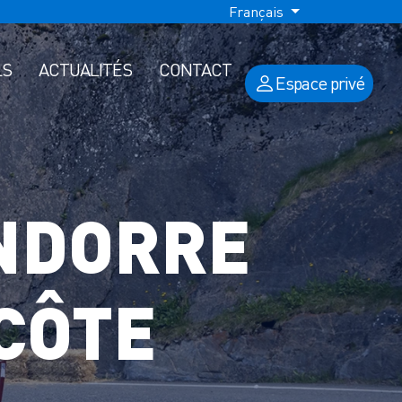
Français
LS
ACTUALITÉS
CONTACT
Espace privé
NDORRE
CÔTE