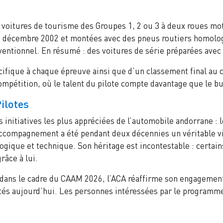
de voitures de tourisme des Groupes 1, 2 ou 3 à deux roues 
1 décembre 2002 et montées avec des pneus routiers homolog
ventionnel. En résumé : des voitures de série préparées avec 
ifique à chaque épreuve ainsi que d’un classement final au 
ompétition, où le talent du pilote compte davantage que le b
ilotes
initiatives les plus appréciées de l’automobile andorrane : 
ccompagnement a été pendant deux décennies un véritable vi
gique et technique. Son héritage est incontestable : certain
râce à lui.
 dans le cadre du CAAM 2026, l’ACA réaffirme son engagement
és aujourd’hui. Les personnes intéressées par le programme