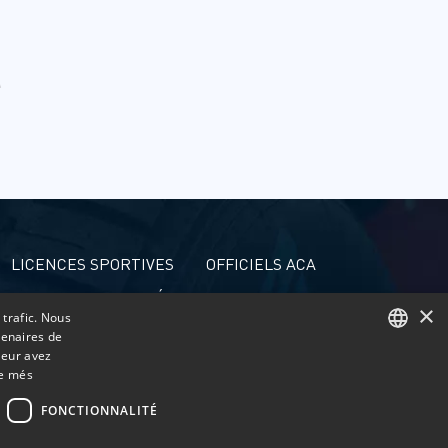
LICENCES SPORTIVES
OFFICIELS ACA
ACCRÉDITATIONS DE PRESSE
×
 trafic. Nous
tenaires de
leur avez
CATALAN
ne més
SPANISH
FONCTIONNALITÉ
FRENCH