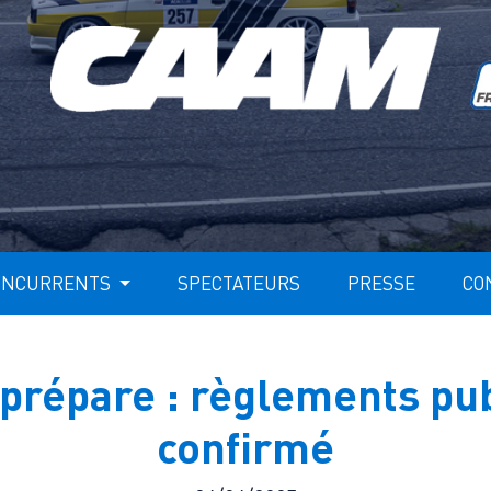
ONCURRENTS
SPECTATEURS
PRESSE
CO
répare : règlements pub
confirmé