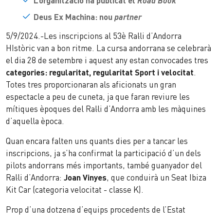
L’organització ha publicat el
Road Book
Deus Ex Machina: nou
partner
5/9/2024.-Les inscripcions al 53è Ral·li d’Andorra
HIstòric van a bon ritme. La cursa andorrana se celebrarà
el dia 28 de setembre i aquest any estan convocades tres
categories: regularitat, regularitat Sport i velocitat
.
Totes tres proporcionaran als aficionats un gran
espectacle a peu de cuneta, ja que faran reviure les
mítiques èpoques del Ral·li d’Andorra amb les màquines
d’aquella època.
Quan encara falten uns quants dies per a tancar les
inscripcions, ja s’ha confirmat la participació d’un dels
pilots andorrans més importants, també guanyador del
Ral·li d’Andorra:
Joan Vinyes
, que conduirà un Seat Ibiza
Kit Car (categoria velocitat - classe K).
Prop d’una dotzena d’equips procedents de l’Estat