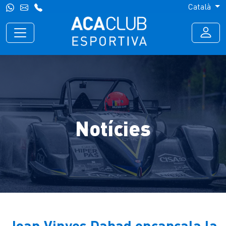
Català
Notícies
Joan Vinyes Dabad encapçala la