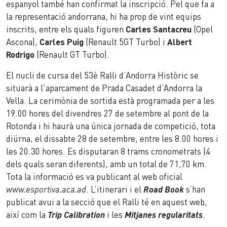
espanyol també han confirmat la inscripció. Pel que fa a
la representació andorrana, hi ha prop de vint equips
inscrits, entre els quals figuren
Carles Santacreu
(Opel
Ascona),
Carles Puig
(Renault 5GT Turbo) i
Albert
Rodrigo
(Renault GT Turbo).
El nucli de cursa del 53è Ral·li d’Andorra Històric se
situarà a l'aparcament de Prada Casadet d’Andorra la
Vella. La cerimònia de sortida està programada per a les
19.00 hores del divendres 27 de setembre al pont de la
Rotonda i hi haurà una única jornada de competició, tota
diürna, el dissabte 28 de setembre, entre les 8.00 hores i
les 20.30 hores. Es disputaran 8 trams cronometrats (4
dels quals seran diferents), amb un total de 71,70 km.
Tota la informació es va publicant al web oficial
www.esportiva.aca.ad
. L’itinerari i el
Road Book
s’han
publicat avui a la secció que el Ral·li té en aquest web,
així com la
Trip
Calibration
i les
Mitjanes regularitats
.