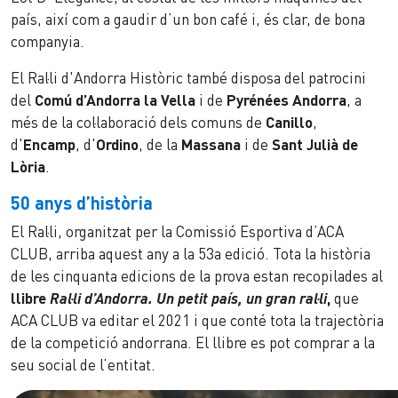
país, així com a gaudir d’un bon café i, és clar, de bona
companyia.
El Ral·li d'Andorra Històric també disposa del patrocini
del
Comú d’Andorra la Vella
i de
Pyrénées Andorra
, a
més de la col·laboració dels comuns de
Canillo
,
d'
Encamp
, d'
Ordino
, de la
Massana
i de
Sant Julià de
Lòria
.
50 anys d’història
El Ral·li, organitzat per la Comissió Esportiva d’ACA
CLUB, arriba aquest any a la 53a edició. Tota la història
de les cinquanta edicions de la prova estan recopilades al
llibre
Ral·li d’Andorra. Un petit país, un gran ral·li
,
que
ACA CLUB va editar el 2021 i que conté tota la trajectòria
de la competició andorrana. El llibre es pot comprar a la
seu social de l’entitat.