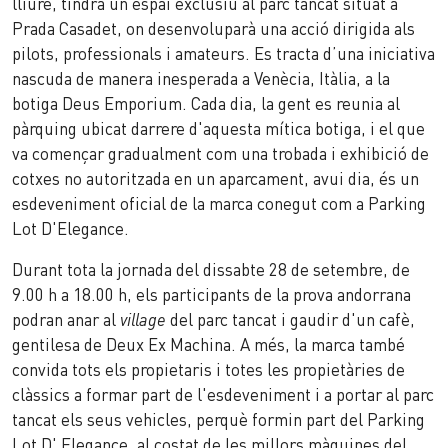
lliure, tindrà un espai exclusiu al parc tancat situat a
Prada Casadet, on desenvoluparà una acció dirigida als
pilots, professionals i amateurs. Es tracta d’una iniciativa
nascuda de manera inesperada a Venècia, Itàlia, a la
botiga Deus Emporium. Cada dia, la gent es reunia al
pàrquing ubicat darrere d'aquesta mítica botiga, i el que
va començar gradualment com una trobada i exhibició de
cotxes no autoritzada en un aparcament, avui dia, és un
esdeveniment oficial de la marca conegut com a Parking
Lot D'Elegance.
Durant tota la jornada del dissabte 28 de setembre, de
9.00 h a 18.00 h, els participants de la prova andorrana
podran anar al
village
del parc tancat i gaudir d'un cafè,
gentilesa de Deux Ex Machina. A més, la marca també
convida tots els propietaris i totes les propietàries de
clàssics a formar part de l'esdeveniment i a portar al parc
tancat els seus vehicles, perquè formin part del Parking
Lot D' Elegance, al costat de les millors màquines del