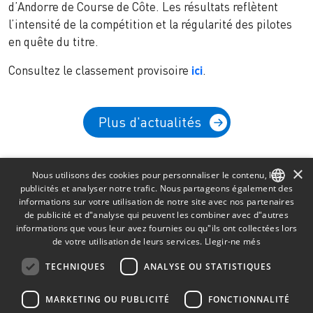
d’Andorre de Course de Côte. Les résultats reflètent
l’intensité de la compétition et la régularité des pilotes
en quête du titre.
Consultez le classement provisoire
ici
.
Plus d'actualités
×
Nous utilisons des cookies pour personnaliser le contenu, les
publicités et analyser notre trafic. Nous partageons également des
informations sur votre utilisation de notre site avec nos partenaires
CATALAN
de publicité et d"analyse qui peuvent les combiner avec d"autres
informations que vous leur avez fournies ou qu"ils ont collectées lors
SPANISH
de votre utilisation de leurs services.
Llegir-ne més
FRENCH
TECHNIQUES
ANALYSE OU STATISTIQUES
ENGLISH
© AUTOMÒBIL CLUB D’ANDORRA
MARKETING OU PUBLICITÉ
FONCTIONNALITÉ