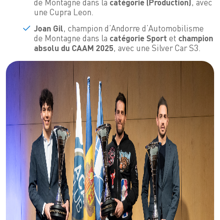
de Montagne dans la
catégorie (Production)
, avec
une Cupra Leon.
Joan Gil
, champion d’Andorre d’Automobilisme
de Montagne dans la
catégorie Sport
et
champion
absolu du CAAM 2025
, avec une Silver Car S3.