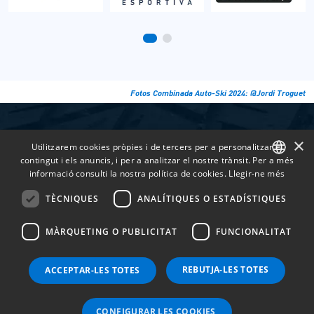
Fotos Combinada Auto-Ski 2024: @Jordi Troguet
×
Utilitzarem cookies pròpies i de tercers per a personalitzar el
contingut i els anuncis, i per a analitzar el nostre trànsit. Per a més
informació consulti la nostra política de cookies.
Llegir-ne més
CATALAN
TÈCNIQUES
ANALÍTIQUES O ESTADÍSTIQUES
SPANISH
© AUTOMÒBIL CLUB D’ANDORRA
MÀRQUETING O PUBLICITAT
FUNCIONALITAT
FRENCH
ENGLISH
Condicions generals de venda
·
Política de Privacitat
·
REBUTJA-LES TOTES
ACCEPTAR-LES TOTES
Política de cookies
·
Avís Legal
CONFIGURAR LES COOKIES